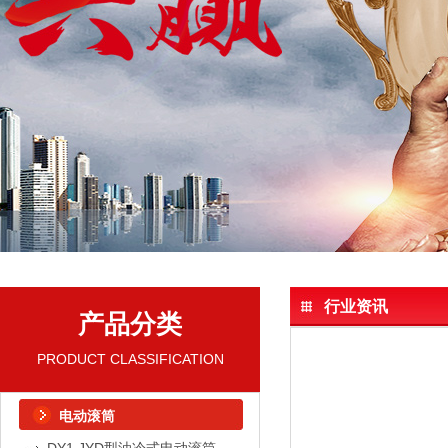
行业资讯
产品分类
PRODUCT CLASSIFICATION
电动滚筒