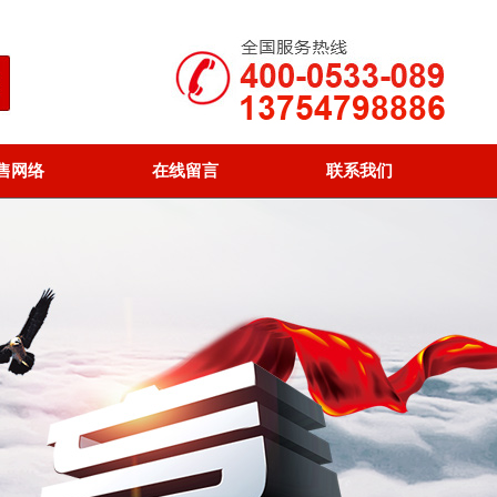
售网络
在线留言
联系我们