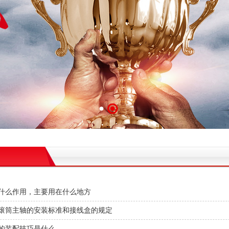
什么作用，主要用在什么地方
滚筒主轴的安装标准和接线盒的规定
的装配技巧是什么