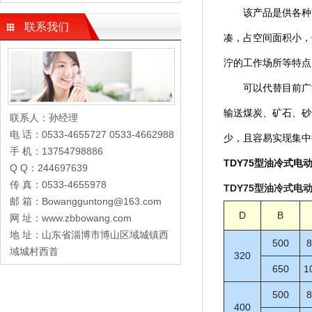
该产品是供各种固
联系我们
凑，占空间面积小，
泞的工作场所等特点
可以代替目前广泛
输送煤炭、矿石、砂
联系人：孙经理
电 话：0533-4655727 0533-4662988
少，且容易实现集中
手 机：13754798886
TDY75型油冷式电
Q Q：244697639
传 真：0533-4655978
TDY75型油冷式电
邮 箱：Bowangguntong@163.com
D
B
网 址：www.zbbowang.com
地 址：山东省淄博市博山区域城镇西
500
8
域城村西首
320
650
1
500
8
400